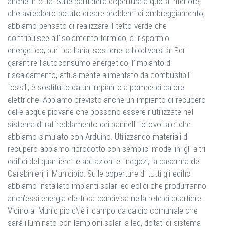
anche in città. Sulle parti della copertura a quota inferiore,
che avrebbero potuto creare problemi di ombreggiamento,
abbiamo pensato di realizzare il tetto verde che
contribuisce all’isolamento termico, al risparmio
energetico, purifica l’aria, sostiene la biodiversità. Per
garantire l’autoconsumo energetico, l’impianto di
riscaldamento, attualmente alimentato da combustibili
fossili, è sostituito da un impianto a pompe di calore
elettriche. Abbiamo previsto anche un impianto di recupero
delle acque piovane che possono essere riutilizzate nel
sistema di raffreddamento dei pannelli fotovoltaici che
abbiamo simulato con Arduino. Utilizzando materiali di
recupero abbiamo riprodotto con semplici modellini gli altri
edifici del quartiere: le abitazioni e i negozi, la caserma dei
Carabinieri, il Municipio. Sulle coperture di tutti gli edifici
abbiamo installato impianti solari ed eolici che produrranno
anch’essi energia elettrica condivisa nella rete di quartiere.
Vicino al Municipio c\'è il campo da calcio comunale che
sarà illuminato con lampioni solari a led, dotati di sistema