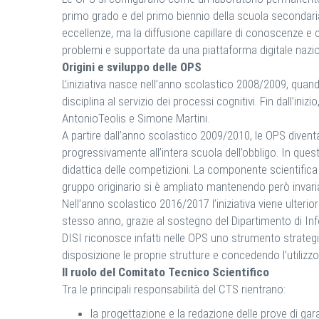
primo grado e del primo biennio della scuola secondaria 
eccellenze, ma la diffusione capillare di conoscenze e 
problemi e supportate da una piattaforma digitale nazio
Origini e sviluppo delle OPS
L’iniziativa nasce nell’anno scolastico 2008/2009, quand
disciplina al servizio dei processi cognitivi. Fin dall’iniz
AntonioTeolis e Simone Martini.
A partire dall’anno scolastico 2009/2010, le OPS diventa
progressivamente all’intera scuola dell’obbligo. In ques
didattica delle competizioni. La componente scientifica
gruppo originario si è ampliato mantenendo però invariat
Nell’anno scolastico 2016/2017 l’iniziativa viene ulter
stesso anno, grazie al sostegno del Dipartimento di Info
DISI riconosce infatti nelle OPS uno strumento strategic
disposizione le proprie strutture e concedendo l’utilizz
Il ruolo del Comitato Tecnico Scientifico
Tra le principali responsabilità del CTS rientrano:
la progettazione e la redazione delle prove di gara pe