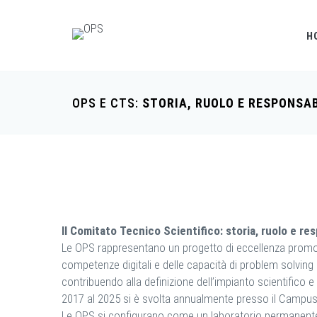
H
OPS E CTS:
STORIA, RUOLO E RESPONSAB
Il Comitato Tecnico Scientifico: storia, ruolo e re
Le OPS rappresentano un progetto di eccellenza promosso
competenze digitali e delle capacità di problem solving ne
contribuendo alla definizione dell’impianto scientifico e 
2017 al 2025 si è svolta annualmente presso il Campus
Le OPS si configurano come un laboratorio permanente di 