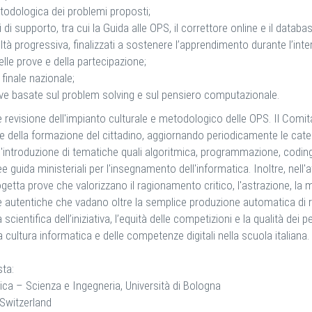
metodologica dei problemi proposti;
i supporto, tra cui la Guida alle OPS, il correttore online e il database
oltà progressiva, finalizzati a sostenere l’apprendimento durante l’int
lle prove e della partecipazione;
finale nazionale;
ve basate sul problem solving e sul pensiero computazionale.
te revisione dell'impianto culturale e metodologico delle OPS. Il Com
 della formazione del cittadino, aggiornando periodicamente le cate
l'introduzione di tematiche quali algoritmica, programmazione, codin
nee guida ministeriali per l'insegnamento dell'informatica. Inoltre, nell
progetta prove che valorizzano il ragionamento critico, l'astrazione, 
ze autentiche che vadano oltre la semplice produzione automatica di r
cientifica dell’iniziativa, l’equità delle competizioni e la qualità dei p
cultura informatica e delle competenze digitali nella scuola italiana.
sta:
ica – Scienza e Ingegneria, Università di Bologna
 Switzerland