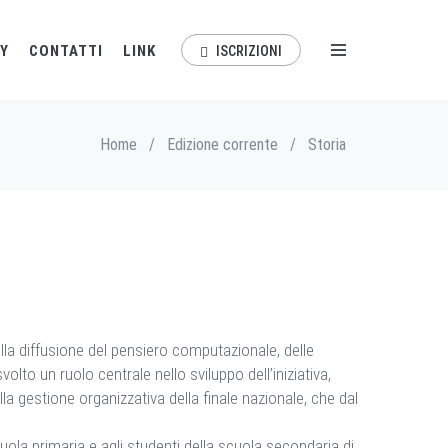
Y
CONTATTI
LINK
ISCRIZIONI
Home
/
Edizione corrente
/
Storia
lla diffusione del pensiero computazionale, delle
volto un ruolo centrale nello sviluppo dell’iniziativa,
lla gestione organizzativa della finale nazionale, che dal
uola primaria e agli studenti della scuola secondaria di