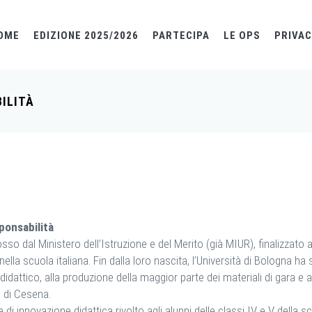
OME
EDIZIONE 2025/2026
PARTECIPA
LE OPS
PRIVAC
ILITÀ
sponsabilità
 dal Ministero dell’Istruzione e del Merito (già MIUR), finalizzato a
lla scuola italiana. Fin dalla loro nascita, l’Università di Bologna ha s
didattico, alla produzione della maggior parte dei materiali di gara e a
 di Cesena.
innovazione didattica rivolto agli alunni delle classi IV e V della sc