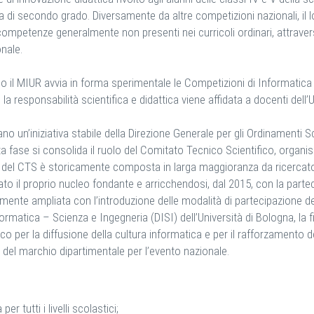
di secondo grado. Diversamente da altre competizioni nazionali, il lo
competenze generalmente non presenti nei curricoli ordinari, attravers
nale.
o il MIUR avvia in forma sperimentale le Competizioni di Informatica c
io, la responsabilità scientifica e didattica viene affidata a docenti del
no un’iniziativa stabile della Direzione Generale per gli Ordinamenti 
ta fase si consolida il ruolo del Comitato Tecnico Scientifico, organi
 del CTS è storicamente composta in larga maggioranza da ricercatori d
o il proprio nucleo fondante e arricchendosi, dal 2015, con la partecip
iormente ampliata con l’introduzione delle modalità di partecipazion
rmatica – Scienza e Ingegneria (DISI) dell’Università di Bologna, la f
o per la diffusione della cultura informatica e per il rafforzamento d
o del marchio dipartimentale per l’evento nazionale.
r tutti i livelli scolastici;